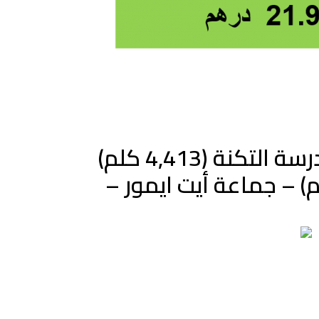
المشروع : بناء المسلك الرابط بين الطريق الوطنية رقم 08 و مدرسة التكنة (4,413 كلم)