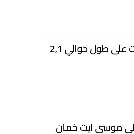
المشروع : بناء المسلك الرابط بين دوار ايت مسعود و تامنصورت على طول حوالي 2,1
 علي موسى ايت خمان