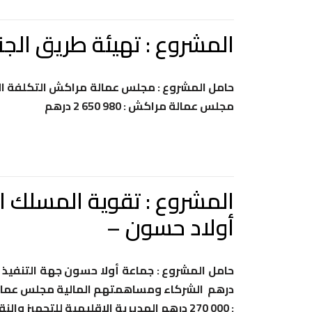
المشروع : تهيئة طريق الج
مجلس عمالة مراكش : 980 650 2 درهم
أولاد حسون –
: 000 270 درهم المديرية الإقليمية للتجهيز والنقل بمراكش : التتبع والمساندة التقنية للمشروع