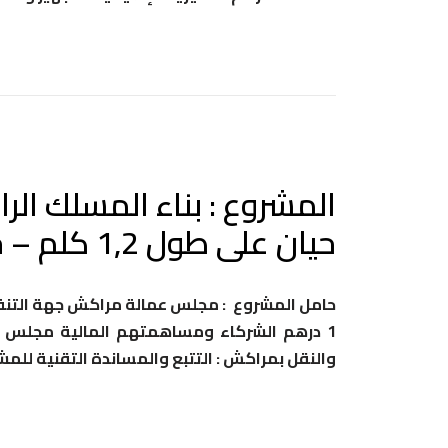
حيان على طول 1,2 كلم – جماعة أولاد دليم –
والنقل بمراكش : التتبع والمساندة التقنية للم