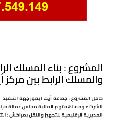
والمسلك الرابط بين مركز أيت إيمور و عزيب 
المديرية الإقليمية للتجهيز والنقل بمراكش : ال