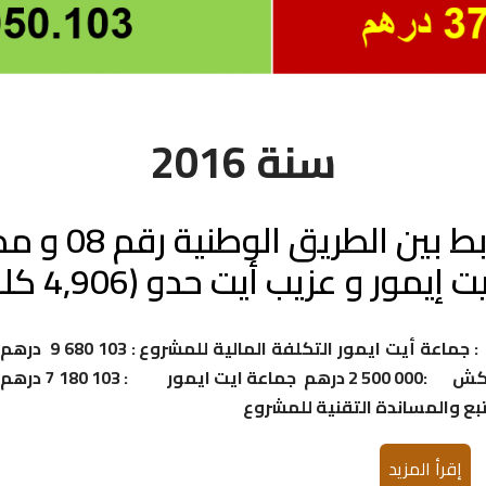
سنة 2016
أيت حدو (4,906 كلم) – جماعة أيت ايمور –
حامل المشروع : جماعة أيت ايمور جهة التنفيذ : جماعة أيت ايمور التكلفة المالية للمشروع : 103 680 9 درهم
الشركاء ومساهمتهم المالية مجلس عمالة مراكش :000 500 2 درهم جماعة ايت ايمور : 180 103 7 درهم
تتبع والمساندة التقنية للمشروع
إقرأ المزيد