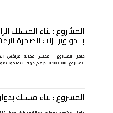
بالدواوير نزلت الصخرة الرم
حامل المشروع : مجلس عمالة مراكش الدر
للمشروع : 100 000 10 درهم جهة التنفيذ والتمويل : مجلس جهة مراكش آسفي
المشروع : بناء مسلك بدوار العوايد على ط