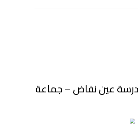
قوية المسلك الرابط بين الطريق الوطنية رقم 8 ومدرسة عين نفاض – جماعة