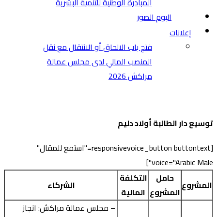
المبادرة الوطنية للتنمية البشرية
البوم الصور
إعلانات
فتح باب الالحاق أو الانتقال مع نقل
المنصب المالي لدى مجلس عمالة
مراكش 2026
توسيع دار الطالبة أولاد دليم
[responsivevoice_button buttontext="استمع للمقال"
voice="Arabic Male"]
حامل
التكلفة
المشروع
الشركاء
المشروع
المالية
– مجلس عمالة مراكش: انجاز