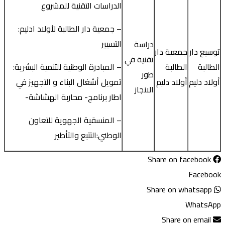
الدراسات التقنية للمشروع
– جمعية دار الطالبة لأولاد ادليم:
التسيير
دراسة
توسيع دار
جمعية دار
تقنية في
الطالبة
الطالبة
– المبادرة الوطنية للتنمية البشرية:
طور
أولاد دليم
أولاد دليم
تمويل أشغال البناء و التجهيز في
الانجاز
اطار برنامج- محاربة الهشاشة-
– المنسقية الجهوية للتعاون
الوطني:التتبع والتأطير
Share on facebook
Facebook
Share on whatsapp
WhatsApp
Share on email