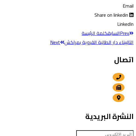
Email
Share on linkedin
LinkedIn
Prev
السابق
كلمة الرئيسة
التالي
بناء دار الطالبة القروية بمراكش
Next
اتصال
+212 5 24 30 57 80
+212 5 24 30 00 15
الداوديات , مراكش
النشرة البريدية