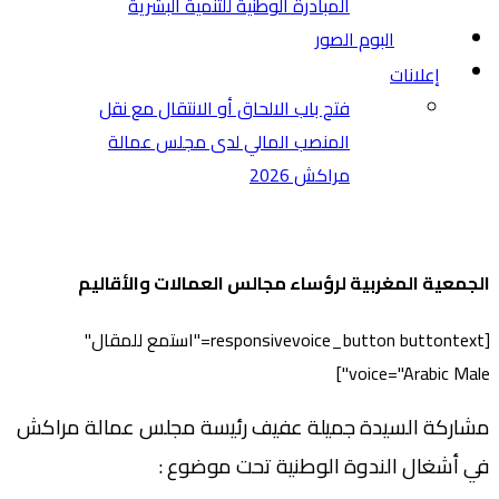
المبادرة الوطنية للتنمية البشرية
البوم الصور
إعلانات
فتح باب الالحاق أو الانتقال مع نقل
المنصب المالي لدى مجلس عمالة
مراكش 2026
الجمعية المغربية لرؤساء مجالس العمالات والأقاليم
[responsivevoice_button buttontext="استمع للمقال"
voice="Arabic Male"]
مشاركة السيدة جميلة عفيف رئيسة مجلس عمالة مراكش
في أشغال الندوة الوطنية تحت موضوع :