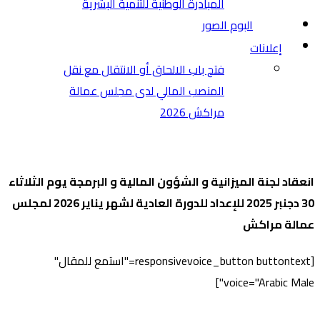
المبادرة الوطنية للتنمية البشرية
البوم الصور
إعلانات
فتح باب الالحاق أو الانتقال مع نقل
المنصب المالي لدى مجلس عمالة
مراكش 2026
انعقاد لجنة الميزانية و الشؤون المالية و البرمجة ​يوم الثلاثاء
30 دجنبر 2025 للإعداد للدورة العادية لشهر يناير 2026 لمجلس
عمالة مراكش
[responsivevoice_button buttontext="استمع للمقال"
voice="Arabic Male"]