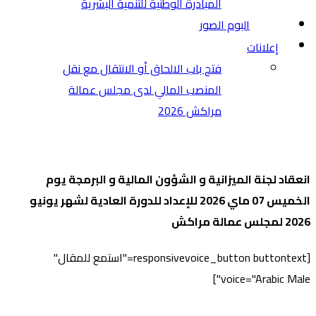
المبادرة الوطنية للتنمية البشرية
البوم الصور
إعلانات
فتح باب الالحاق أو الانتقال مع نقل
المنصب المالي لدى مجلس عمالة
مراكش 2026
انعقاد لجنة الميزانية و الشؤون المالية و البرمجة ​يوم
الخميس 07 ماي 2026 للإعداد للدورة العادية لشهر يونيو
2026 لمجلس عمالة مراكش
[responsivevoice_button buttontext="استمع للمقال"
voice="Arabic Male"]