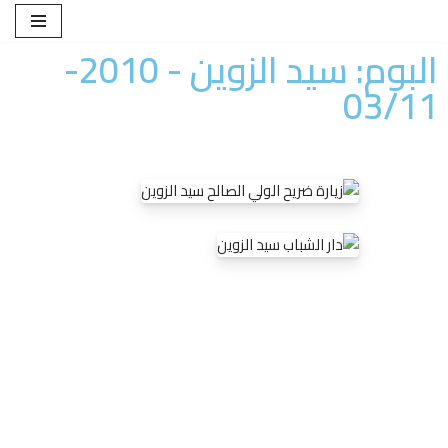
البوم: سيد الزوين - 2010-
تخطى
إلى
03/11
المحتوى