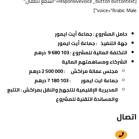
[responsivevoice_button buttontext="استمع للمقال"
voice="Arabic Male"]
حامل المشروع : جماعة أيت ايمور
جهة التنفيذ
: جماعة أيت ايمور
التكلفة المالية للمشروع : 103 680 9 درهم
الشركاء
ومساهمتهم المالية
مجلس عمالة مراكش
:
000 500 2 درهم
جماعة ايت ايمور
:
180 103 7 درهم
المديرية الإقليمية للتجهيز والنقل بمراكش : التتبع
والمساندة التقنية للمشروع
اتصال
+212 5 24 30 57 80