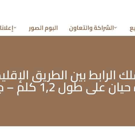
ع
الشراكة والتعاون
البوم الصور
إعلانا
1, كلم – جماعة أولاد دليم –