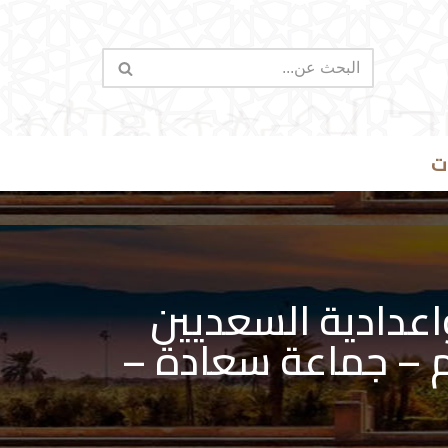
ت
واعدادية السعديين