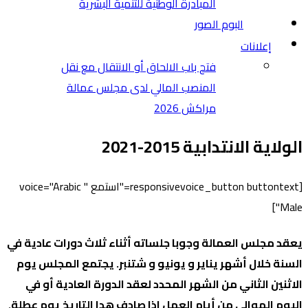
المبادرة الوطنية للتنمية البشرية
البوم الصور
إعلانات
فتح باب الالحاق أو الانتقال مع نقل
المنصب المالي لدى مجلس عمالة
مراكش 2026
الولاية الانتدابية 2015-2021
[responsivevoice_button buttontext="استمع " voice="Arabic
Male"]
يعقد مجلس العمالة وجوبا جلساته أثناء ثلاث دورات عادية في
السنة خلال أشهر يناير و يونيو و شتنبر. يجتمع المجلس يوم
الاثنين الثاني من الشهر المحدد لعقد الدورة العادية أو في
اليوم الموالي من أيام العمل اذا صادف هدا التاريخ يوم عطلة.